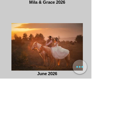
Mila & Grace 2026
June 2026
Локация
Карта + Инфо
И-мейл
sos@horsenook.com